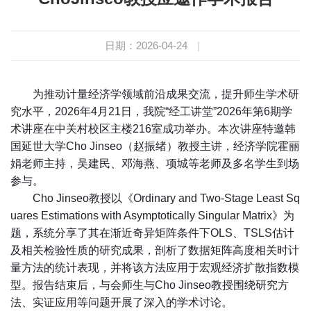
日期：2026-04-24
|
为推动计量经济学领域前沿成果交流，提升师生学术研
究水平，
2026
年
4
月
21
日，我院
“
经工讲堂
”2026
年第
6
期学
术讲座在中关村校区主楼
216
室成功举办。本次讲座特邀韩
国延世大学
Cho Jinseo
（赵振绪）教授主讲，经济学院霍丽
娟老师主持，吴建民、邓海燕、项城等老师及多名学生到场
参与。
Cho Jinseo
教授以《
Ordinary and Two-Stage Least Sq
uares Estimations with Asymptotically Singular Matrix
》为
题，系统分享了其在渐近奇异矩阵条件下
OLS
、
TSLS
估计
及相关检验性质的研究成果，剖析了数据矩阵高度相关时计
量方法的统计表现，并将该方法应用于宏观经济扩散指数模
型。报告结束后，与会师生与
Cho Jinseo
教授围绕研究方
法、实证应用等问题开展了深入的学术讨论。