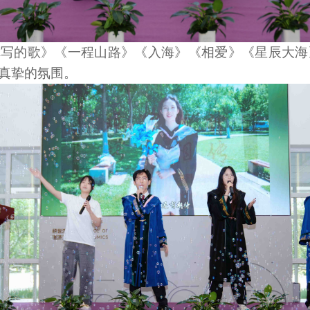
你写的歌》《一程山路》《入海》《相爱》《星辰大海
真挚的氛围。