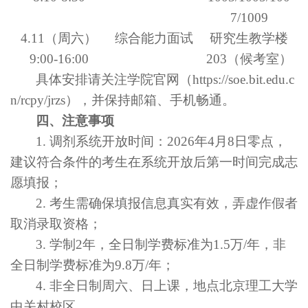
7/1009
4.11
（周六）
综合能力面试
研究生教学楼
9:00-16:00
203
（候考室）
具体安排请关注学院官网（
https://soe.bit.edu.c
n/rcpy/jrzs
），并保持邮箱、手机畅通。
四、注意事项
1.
调剂系统开放时间：
2026
年
4
月
8
日零点，
建议符合条件的考生在系统开放后第一时间完成志
愿填报；
2.
考生需确保填报信息真实有效，弄虚作假者
取消录取资格；
3.
学制
2
年，全日制学费标准为
1.5
万
/
年，非
全日制学费标准为
9.8
万
/
年；
4.
非全日制周六、日上课，地点北京理工大学
中关村校区。