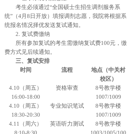
考生
必须
通过
“
全国硕士生招生调剂服务系
统
”
（
4
月
8
日开放）填报调剂志愿，我院将根据系
统报名情况择优发送复试通知。
2.
复试费缴纳
所有参加复试的考生需缴纳复试费
100
元
，缴
费方式见后续通知。
三、复试安排
时间
流程
地点（中关村
校区）
4.10
（周五）
资格审查
8
号教学楼
16:00-18:00
1007/1009
4.10
（周五）
专业知识笔试
8
号教学楼
18:30-20:30
1007/1009
4.11
（周六）
英语听力测试
8
号教学楼
8:10-8:30
1003/1005/100