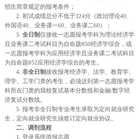
招生简章规定的报考条件；
2.
初试成绩总分不低于
324
分（政治理论
40
、
外国语
40
、业务课一
60
、业务课二
60
）；
3.
全日制
仅接收一志愿报考学科为理论经济学
且业务课二考试科目为自命题
850
经济学综合，或
一志愿报考学科为应用经济学且业务课二考试科目
为自命题
852
应用经济学综合的考生。
4.
非全日制
接收报考经济学、法学、教育学、
理学、工学门类的考生，必须达到第一志愿报考学
科所在门类的我校复试基本分数线和金融
/
数字经
济复试分数线。
5.
报考非全日制专业考生录取为定向就业研究
生，定向就业研究生须签订定向就业协议。
二、调剂流程
1.
登录系统填报志愿