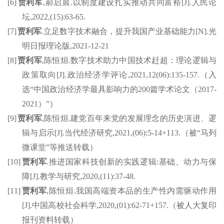
[6]
贾利军
,
郝启晨
.
以制度建设扎实推动共同富裕
[J].
人民论
坛
,2022,(15):63-65.
[7]
贾利军
.
立足数字技术融合，提升我国产业基础能力
[N].
光
明日报理论版
,2021-12-21
[8]
贾利军
,
陈恒烜
.
数字技术助力中国技术赶超：理论逻辑与
政策取向
[J].
政治经济学评论
,2021,12(06):135-157.
（入
选
“
中国政治经济学最具影响力的
200
篇学术论文（
2017-
2021
）
”
）
[9]
贾利军
,
陈恒烜
.
建党百年来党的发展理念的历史演进、逻
辑与启示
[J].
当代经济研究
,2021,(06):5-14+113.
（被
“
马列
微课堂
”
等推送转载）
[10]
贾利军
.
推进国家科技创新的实践逻辑
:
基础、动力与保
障
[J].
教学与研究
,2020,(11):37-48.
[11]
贾利军
,
陈恒烜
.
我国高端资本品的生产性内需驱动作用
[J].
中国高校社会科学
,2020,(01):62-71+157.
（被人大复印
报刊资料转载）