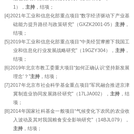
1），
主持
，结项；
[4]
2021年工业和信息化部重点项目“数字经济驱动下产业基
础能力提升路径与政策研究”（GXZK2001-05）
主持
，
结项；
[5]
2019年工业和信息化部重点项目“中美经贸摩擦下我国工
业和信息化行业发展战略研究”（19GZY304），
主持
，
结项；
[6]
2019年北京市教工
委重大
项目“如何正确认识‘坚持新发展
理念’？”
主持
，结项；
[7]
2017年北京市社会科学基金重点项目“军民融合推进京津
冀制造业协同发展路径研究”（17LJA002），
主持
，结
项；
[8]
2014年国家社科基金一般项目
“
气候变化下农民的农业收
入波动及其对我国粮食安全影响研究
”
（14BJL079），
主持
，结项；