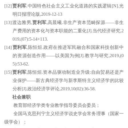
[12]
贾利军
.
中国特色社会主义工业化道路的实践逻辑
[N].
光
明日报理论版
,2019-12-13
[13]
渡
边雅男
,
贾利军
,
高晨曦
.
非生产资本范畴探源
——
非生
产费用的资本化与资本职能的二重化
[J].
当代经济研究
,2
019,(07):5-14+113.
[14]
贾利军
,
陈恒烜
.
政府在推进军民融合和国家科技创新中
的资源创造作用
——
以美国为例
[J].
教学与研究
,2019,(0
5):53-62.
[15]
贾利军
,
陈恒烜
.
资本品驱动制造业升级
:
自由贸易还是产
业保护
——
新古典经济学与新李斯
特
主义经济学的比较
分析
[J].
政治经济学评论
,2019,10(02):36-58.
社会兼职
教育部经济学类专业教学指导委员会委员；
全国马克思列宁主义经济学说史学会常务理事（国家一
级学会）；