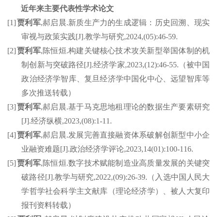
近年来主要代表性学术论文
[1]
贾利军
,
郝启晨
.
新质生产力的生成逻辑：历史回溯、现实
审视与政策实践
[J].
教学与研究
,2024,(05):46-59.
[2]
贾利军
,
陈恒烜
.
构建关键核心技术攻关新型举国体制的机
制创新与突破路径
[J].
经济学家
,2023,(12):46-55.
（被中国
政治经济学智库、复旦经济学中国化中心、
远望智库等
多次推送转载）
[3]
贾利军
,
郝启晨
.
基于马克思地租理论的数据生产要素研究
[J].
经济纵横
,2023,(08):1-11.
[4]
贾利军
,
郝启晨
.
发展完善直接融资体系破解创新型中小企
业融资难题
[J].
政治经济学评论
,2023,14(01):100-116.
[5]
贾利军
,
陈恒烜
.
数字技术赋能制造业高质量发展的关键突
破路径
[J].
教学与研究
,2022,(09):26-39.
（入选中国人民大
学哲学社会科学主文献库（理论经济学）、被人大复印
报刊资料转载）