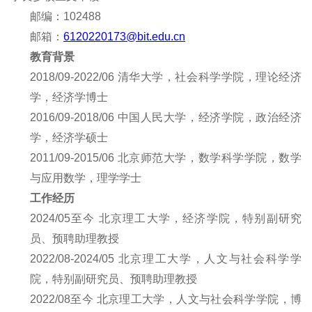
邮编：102488
邮箱：
6120220173
@bit.edu.cn
教育背景
201
8
/09-20
22
/06
清华
大学，
社会科学学
院，
理论经济
学
，
经济
学博士
2016/
09
-201
8
/
06
中国人民大学
，
经济学院
，
政治经济
学，经济学硕士
201
1
/09-201
5
/06
北京师范大学
，
数学科学学院
，
数学
与应用数学，
理学学士
工作经历
2024/05至今
北京理工大学，经济学院，
特别副研究
员
、
预聘助理教授
202
2
/08
-2024/05
北京理工大学，
人文与社会科学
学
院，特别副研究员
、
预聘助理教授
202
2
/08至今
北京理工大学，
人文与社会科学
学院，
博