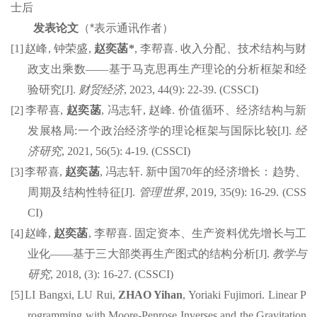
士后
发表论文
（*表示通讯作者）
[1]
赵峰
,
钟荣盛
,
赵奕菡
*
,
李帮喜
.
收入分配、技术结构与财
政支出乘数
——
基于马克思再生产理论的分析框架和经
验研究
[J].
财贸经济
, 2023, 44(9): 22-39. (CSSCI)
[2]
李帮喜
,
赵奕菡
,
冯志轩
,
赵峰
.
价值循环、经济结构与新
发展格局
:
一个政治经济学的理论框架与国际比较
[J].
经
济研究
, 2021, 56(5): 4-19. (CSSCI)
[3]
李帮喜
,
赵奕菡
,
冯志轩
.
新中国
70
年的经济增长：趋势、
周期及结构性特征
[J].
管理世界
, 2019, 35(9): 16-29. (CSS
CI)
[4]
赵峰
,
赵奕菡
,
李帮喜
.
固定资本、生产资料优先增长与工
业化
——
基于三大部类再生产图式的结构分析
[J].
教学与
研究
, 2018, (3): 16-27. (CSSCI)
[5]
LI
Bangxi
, LU Rui,
ZHAO Yihan
,
Yoriaki
Fujimori. Linear P
rogramming with Moore-Penrose Inverses and the Gravitation