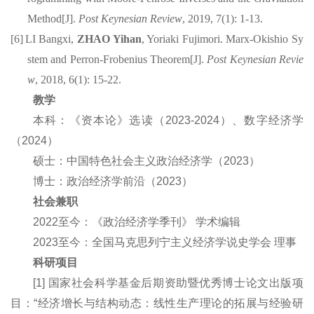
Method[J].
Post Keynesian Review
, 2019, 7(1): 1-13.
[6]
LI
Bangxi
,
ZHAO Yihan
,
Yoriaki
Fujimori. Marx-
Okishio
Sy
stem and Perron-Frobenius Theorem[J].
Post Keynesian Revie
w
, 2018, 6(1): 15-22.
教学
本科：《资本论》选读（2
02
3-
202
4）、数字经济学
（2024）
硕士：中国特色社会主义政治经济学（2
023
）
博士：政治经济学前沿（2023）
社会兼职
20
22
至今
：《政治经济学季刊》 学术编辑
2
02
3至今：全国马克思列宁主义经济学说史学会 理事
科研项目
[1] 国家
社会
科学基金
后期资助暨优秀博士论文出版
项
目：
“经济增长与结构动态：线性生产理论的拓展与经验研