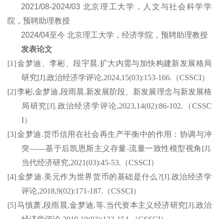
2021/08-2024/03 北京理工大学，
人文与社会科学学
院
，预聘助理教授
2024/04
至今
北京理工大学，
经济学院
，预聘助理教授
发表论文
[1]
金梦迪、李彬、段宇晨
.
扩大内需与加快构建新发展格局
研究
[J].
政治经济学评论
,2024,15(03):153-166.
（
CSSCI
）
[2]
李彬
,
金梦迪
,
段雨晨
.
新发展阶段、新发展理念与新发展格
局研究
[J].
政治经济学评论
,2023,14(02):86-102.
（
CSSC
I
）
[3]
金梦迪
.
货币信用在社会再生产平衡中的作用：协调与冲
突
——
基于后凯恩斯主义存量
-
流量一致性模型视角
[J].
当代经济研究
,2021(03):45-53.
（
CSSCI
）
[4]
金梦迪
.
美元作为世界货币的基础是什么
?[J].
政治经济学
评论
,2018,9(02):171-187.
（
CSSCI
）
[5]
马慎萧
,
段雨晨
,
金梦迪
,
等
.
当代资本主义经济研究
[J].
政治