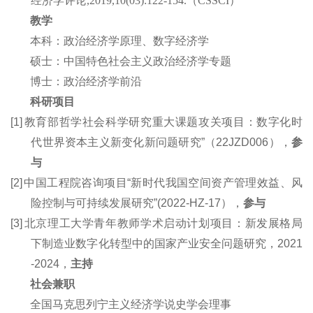
经济学评论
,2019,10(03):122-154.
（
CSSCI
）
教学
本科：
政治经济学原理
、
数字经济学
硕士：
中国特色社会主义政治经济学专题
博士
：
政治经济学前沿
科研项目
[1]
教育部哲学社会科学研究重大课题攻关项目：数字化时
代世界资本主义新变化新问题研究
”
（
22JZD006），
参
与
[2]
中国工程院咨询项目“新时代我国空间资产管理效益、风
险控制与可持续发展研究”(2022-HZ-17），
参与
[3]
北京理工大学青年教师学术启动计划项目：新发展格局
下制造业
数字
化转型中的国家产业安全问题研究，2
021
-
2024
，
主持
社会兼职
全国马克思列宁主义经济学说史学会理事