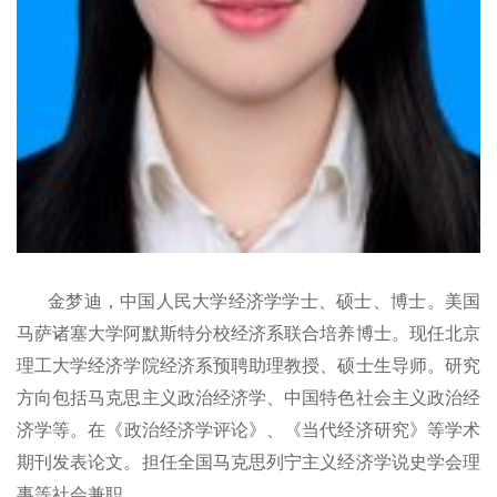
金梦迪
，
中国人民大学经济学学士
、
硕士
、
博士
。
美国
马萨诸塞大学阿默斯特分校经济系联合培养博士。现任北京
理工大学经济学院经济系预聘助理教授
、
硕士生导师
。
研究
方向包括马克思主义政治经济学
、
中国特色社会主义政治经
济学等。在
《
政治经济学评论
》、《
当代经济研究
》
等学术
期刊发表论文
。
担任全国马克思列宁主义经济学说史学会理
事等社会兼职。