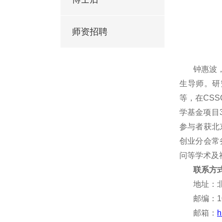
师资招聘
钟惠波
生导师
。研
等，
在CS
学
基金
项目
参与者获北
创业
分会常
问等学术及
联系方
地址：
邮编：10
邮箱：
h