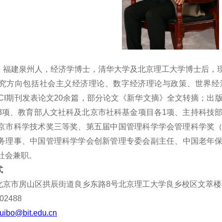
，
福建泉州
人，
经济学
博士，清华大学
及北京理工大学
博士后，
究方向包括
社会主义经济理论、数字经济理论与政策、世界经
SCI期刊发表论文20余篇，
部分
论
文《新
华
文摘》全文
转
摘；出
3项、教育部人文社科
及北京市社科基金
项目
各
1项、主持
科技
京市科学技术奖三等奖、第五届中国管理科学学会管理科学奖
务
理事、中国管理科学学会
创
新管理
专
委会副主任、中国老年
社会兼职。
式
北京市房山区拱辰街道良乡东路8号北京理工大学良乡校区文萃楼
2488
uibo@bit.edu.cn