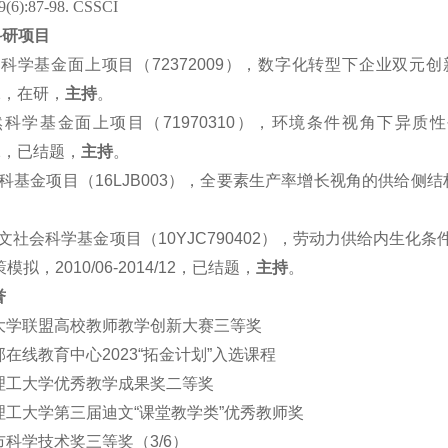
9(6):87-98.
CSSCI
科研项目
然科学基金面上项目
（
72372009
）
，
数字化转型下企业双元创
12，在
研
，
主持
。
然科学基金面上项目
（
71970310
）
，
环境条件视角下异质性
2
，已结题
，
主持
。
科基金
项目
（
16LJB003
）
，
全要素生产率增长视角的供给侧结
文社会科学基金项目
（10YJC790402）
，
劳动力供给内生化条
策模拟
，2010/06-2014/12，
已结题
，
主持
。
誉
大学联盟高校教师教学创新大赛三
等奖
在线教育中心2023“拓金计划”入选课程
理工大学优秀教学成果奖二等奖
理工大学第三届
迪
文“课堂教学类”优秀教师奖
市科学技术奖三等奖（3/6）