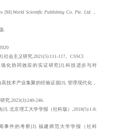
ses
[M
].
World
Scientific Publishing Co. Pte. Ltd.
，
版
.
,2020
J].
社会主义研究
,2021(5):111-117
。
CSSCI
市场化协同效应的实证研究
[J].
科技进步与对
自高技术产业集聚的经验证据
[J].
管理现代化，
理研究
,2023(3):240-246.
角
[J].
北京理工大学学报（社科版）
,2018(5):1-8.
闻事件的考察
[J].
福建师范大学学报（社科