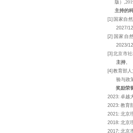
版）
,201
主持的
[1]
国家自
2027/
[2]
国家自
2023/1
[3]
北京市社
主持
。
[4]
教育部人
验与政
奖励荣
2
02
3
:
卓越
2
02
3
:
教育部
2
021
:
北京
2
0
18
:
北京
201
7
:
北京