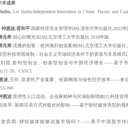
学术成果
Huibo
, Lei
Jiashu.Independent
Innovation in China: Theory and Ca
，
钟惠波
,
胥
和平
.
国家经济安全管理学
[M].
清华大学出版社
,2022
年
唐兆希
.
创心闪耀光谷
[M].
北京理工大学出版社
,2018
年版
.
唐兆希
.
优雅的创客：杭州海
归创业
案例
[M].
北京理工大学出版社
新型科技举国体制：社会主义市场经济条件下的资源与关系模式
[
,
刘霞
.
套利型创业、创新型创业与中国经济增长
——
基于
4):71-78
。
CSSCI
惠波
,
王玲
.
异质性产业集聚、创新网络与绿色经济效率
——
来
153-160.
钟惠波
.
异质性人口流动、企业家精神与区域创新绩效
[J],
科技管
沈依琴
.
新闻话语方式对股价的影响
——
基于财经媒体类型的视
,
曾弈萌
.
财经媒体能够说服市场吗？
——
基于中国股市传