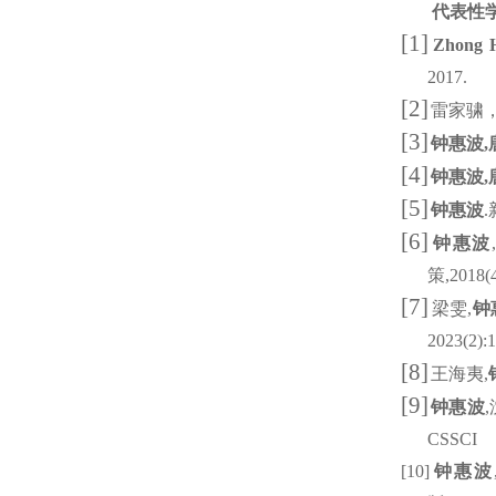
代表性
[1]
Zhong
2017.
[2]
雷家骕
[3]
钟惠波
,
[4]
钟惠波
,
[5]
钟惠波
.
[6]
钟惠波
策
,2018(
[7]
梁雯
,
钟
2023(2):
[8]
王海夷
,
[9]
钟惠波
,
CSSCI
[10]
钟惠波