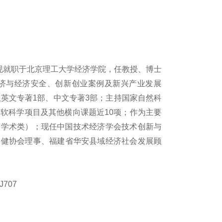
现就职于北京理工大学经济学院，
任
教授
、博士
济与经济安全、创新创业案例及新兴产业发展
版
英文专著
1部
、中文专著
3
部
；
主持
国家自然科
部软科学
项目
及其他横向课题近1
0
项
；
作为主要
（学术类）；现任中国技
术经济
学会技
术创
新与
保健协会理事、福建省华安县域经济社会发展顾
J707