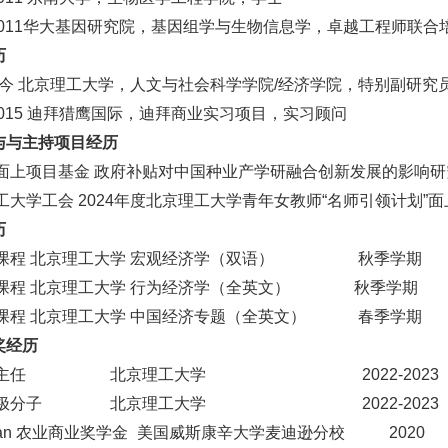
01
1华大基因研究院
，
基因组学与生物信息学
，
卓越工程师联合
历
今 北京理工大学，
人文与社会科学学院/经济学院，
特别副研究
0
15 迪拜猎鹰国际，迪拜商业实习项目
，
实习顾问
与
与
主持
项目经历
面上项目基金 政府补贴对中国种业产学研融合创新发展的影响研
工大学工会
202
4年度北京理工大学青年女教师
“
名师引领计划
”
面
历
课程 北京理工大学
宏观经济学（
双语
）
秋季学期
课程 北京理工大学
行为经济学（全英文）
秋季学期
课程 北京理工大学
中国经济专题（全英文）
春季学期
奖经历
主任
北京理工大学
2022-2023
极分子
北京理工大学
2022-2023
an
农业商业奖学金
美国威斯康辛大学麦迪逊分校
2020