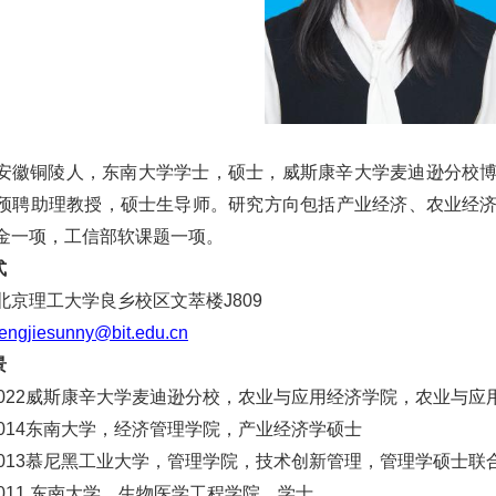
安徽铜陵
人，
东南大学学士，硕士，威斯康辛大学麦迪逊分校
预聘助理教授
，硕士生导师
。研究方向包括
产业经济
、
农业经
金一项
，工
信部软课题
一项
。
式
北京理工大学良乡校区文萃楼J809
fengjie
sunny@bit.edu.cn
景
0
22威斯康辛大学麦迪逊分校
，
农业与应用经济学院
，
农业与应
0
14东南大学
，
经济管理学院
，
产业经济学硕士
01
3慕尼黑工业大学
，
管理学院
，
技术创新管理
，管理学硕士
联
01
1
东南大学
，
生物医学工程学院，学士