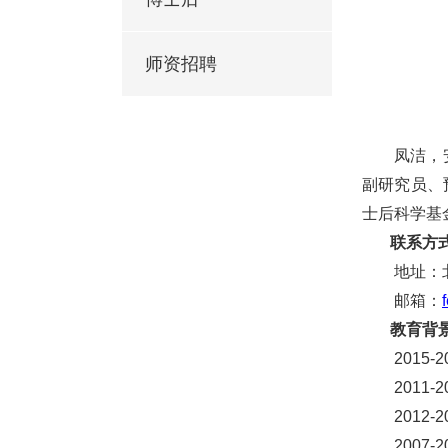
师资招聘
凤洁
，
副研究员
、
士后科学基
联系方
地址：
邮箱：
教育背
20
15
-2
20
11
-2
20
12
-2
200
7
-2