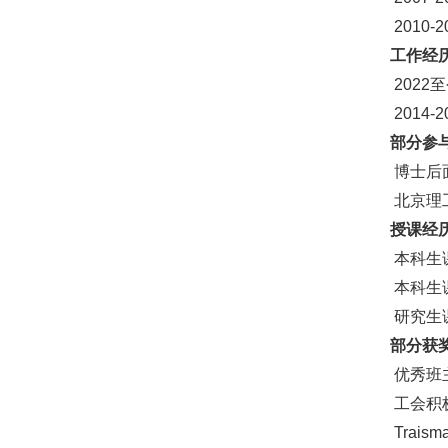
20
10
-2
工作经
202
2
至
201
4
-2
部分
参
博士后
北京理
授课经
本科生
本科生
研究生
部分获
优秀班
工会积
Traism