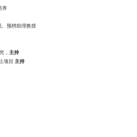
培养
员
、
预聘助理教授
究，
主持
上项目
主持