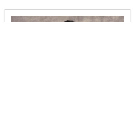
K
4
0
4