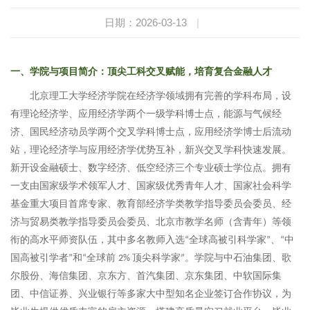
日期：2026-03-13
|
一、
学院与项目简介：顶尖工科交叉赋能，培育复合金融人才
北京理工大学经济学院在经济学领域拥有完善的学科布局，设
有理论经济学、应用经济学两个一级学科博士点，能源与气候经
济、国民经济动员学两个交叉学科博士点，应用经济学博士后流动
站，理论经济学与应用经济学优势互补，新兴交叉学科快速发展。
新开设金融硕士、数字经济、低空经济三个专业硕士学位点。拥有
一支由国家级学术领军人才、国家级优秀青年人才、国家社会科学
基金重大项目首席专家、教育部经济学类教学指导委员会委员、经
济与贸易类教学指导委员会委员、北京市教学名师（含青年）等领
衔的高水平师资队伍，其中多名教师入选
全球高被引科学家
、
中
“
”
“
国高被引学者
和
全球前
顶尖科学家
。学院与中石油集团、歌
”
“
2%
”
尔股份、海信集团、京东方、首汽集团、京东集团、中软国际集
团、中信证券、兴业银行等多家大中型知名企业签订合作协议，为