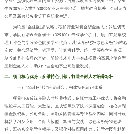
毕业生提供优质丰富的雇主资源，搭建高质量实习就业平台。毕业
生近
进入世界
强企业及中央部委、地方政府机关、金融证券
30%
500
公司及新兴服务业等开启职业生涯。
为响应
金融强国
战略，破解行业对复合型金融人才的迫切需
“
”
求，学院新增设金融硕士（
）专业学位项目。项目立足学校
025100
理工特色与学院绿色能源学科优势，以
金融科技
绿色金融
为核心
“
+
”
定位，整合经济学、管理学、计算机科学、统计学等多学科资源，
培养兼具扎实理论基础、前沿技术能力与实战视野的高层次复合型
应用金融人才，助力中国金融事业高质量发展。
二、项目核心优势：多维特色引领，打造金融人才培养标杆
（一）
金融
科技
跨界融合，构建特色知识体系
“
+
”
项目打破传统金融人才培养模式，依托学校工科优势，将金融
理论与人工智能、大数据、区块链等数字技术深度融合，核心课程
覆盖投资学、公司金融、金融风险管理等专业基础内容，同时开设
机器学习及应用、金融大模型：算法与实践、绿色金融等特色课
程，既夯实金融学科根基，又强化科技应用能力，让学生既能精通