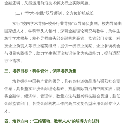
金融逻辑，又能运用前沿技术解决行业实际问题。
（二）
学术
实践
双导师制，全方位护航成长
“
+
”
实行
校内学术导师
校外行业导师
双导师负责制。校内导师由
“
+
”
国家级人才、学科带头人领衔，深耕金融理论研究与教学，为学生
筑牢学术根基；校外导师由头部金融机构高管、监管部门专家、科
技企业负责人等行业精英
组成
，提供一线行业洞察、企业参访机会
与项目实践指导，助力学生将理论知识转化为实战能力，提前适配
行业需求。
三、培养目标：科学设计，保障培养质量
培养拥护中国共产党的领导，具有良好道德品质与强烈社会责
任感，具备坚实经济金融理论基础、熟悉国际前沿与中国实践，能
将金融学、经济学、管理学、数量方法与新兴科技融会贯通，胜任
金融监管部门、各类金融机构工作的高层次复合型应用金融专业人
才。
四、培养方向：
三维驱动、数智未来
的培养方向矩阵
“
”