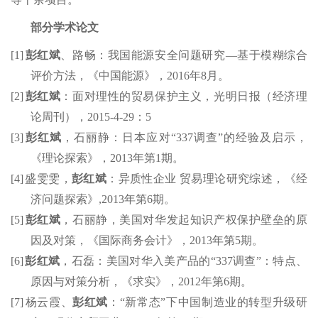
部分
学术
论文
[1]
彭红斌
、路畅：我国能源安全问题研究
—
基于模糊综合
评价方法，《中国能源》，
2016
年
8
月。
[2]
彭红斌
：面对理性的贸易保护主义，光明日报（经济理
论周刊），
2015-4-29
：
5
[3]
彭红斌
，石丽静：日本应对
“337
调查
”
的经验及启示，
《理论探索》，
2013
年第
1
期。
[4]
盛雯雯，
彭红斌
：异质性企业
贸易理论研究综述，《经
济问题探索》
,2013
年第
6
期。
[5]
彭红斌
，石丽静，美国对华发起知识产权保护壁垒的原
因及对策，《国际商务会计》，
2013
年第
5
期。
[6]
彭红斌
，石磊：美国对华入
美产品
的
“337
调查
”
：特点、
原因与对策分析，《求实》，
2012
年第
6
期。
[7]
杨云霞、
彭红斌
：
“
新常态
”
下中国制造业的转型升级研