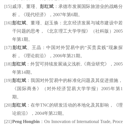
[15]
戚淳、董瑾、
彭红斌
：承德市发展国际旅游业的战略分
析，《现代经济》，
2007
年第
6
期。
[16]
彭红斌
、董瑾、赵玉焕：北京经济发展与城市建设中若
干问题的思考，《北京理工大学学报》（社科版）
2005
年第
1
期。
[17]
彭红斌
、王晶：中国对外贸易中的
“
买贵卖贱
”
现象探
析，《理论前沿》，
2006
年第
21
期。
[18]
彭红斌
：外贸可持续发展涵义浅析
,
《商业研究》，
2005
年第
14
期。
[19]
彭红斌
：我国对外贸易中的标准化问题
及其促进
措施，
《国际商务》（对外经济贸易大学学报）
2005
年第
1
期。
[20]
彭红斌
：在华
TNC
的研发活动的本地化及其影响，《理
论前沿》，
2004
年第
22
期。
[21]
Peng
Hongbin
：
On Innovation of International Trade, Proce