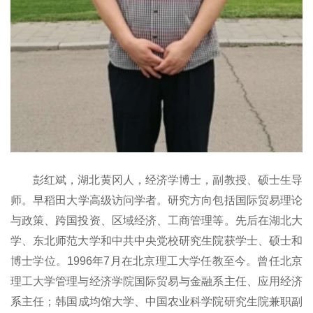
彭红斌
，
湖北黄冈
人，
经济学
博士，
副教授
、
硕士生导
师
。
早稻田大学高级访问学者。
研究方向包括
国际贸易理论
与政策、跨国投资、区域经济、工商管理
等
。
先后在湖北大
学、东北师范
大学和中共中央
党
校研究生院获学士、硕士和
博士学位。
1996年7月在北京理工大学任教至今。
曾任北京
理工大学管理与经济学院
国际贸易与金融系
主任、
应用经济
系
主任
；
韩国成均馆大学、中国农业科学院研究生院
兼职副