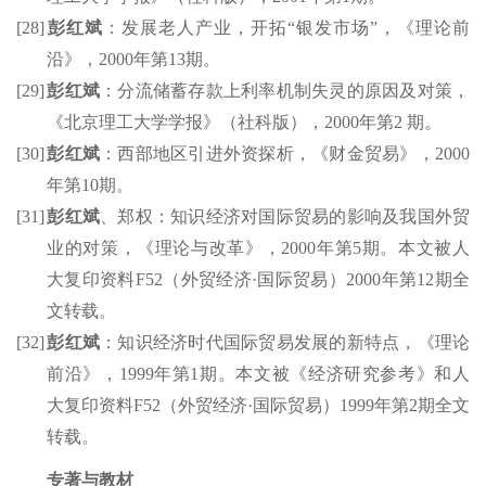
[28]
彭红斌
：发展老人产业，开拓
“
银发市场
”
，《理论前
沿》，
2000
年第
13
期。
[29]
彭红斌
：分流储蓄存款上利率机制失灵的原因及对策，
《北京理工大学学报》（社科版），
2000
年第
2
期。
[30]
彭红斌
：西部地区引进外资探析，《财金贸易》，
2000
年第
10
期。
[31]
彭红斌
、郑权：知识经济对国际贸易的影响及我国外贸
业的对策，《理论与改革》，
2000
年第
5
期。本文被人
大复印资料
F52
（外贸经济
·
国际贸易）
2000
年第
12
期全
文转载。
[32]
彭红斌
：知识经济时代国际贸易发展的新特点，《理论
前沿》，
1999
年第
1
期。本文被《经济研究参考》和人
大复印资料
F52
（外贸经济
·
国际贸易）
1999
年第
2
期全文
转载。
专著与教材