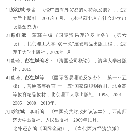
[1]
彭红斌
专著：《论中国对外贸易的可持续发展》，北京
大学出版社，
2005
年
6
月。（本书获北京市社会科学出
版基金资助）
[2]
彭红斌
、
董瑾主编
《国际贸易理论及实务》（第六
版），北京理工大学
“
双一流
”
建设精品出版工程，北京
理工大学出版社，
2020
年
1
月
[3]
董瑾、
彭红斌
编著：《跨国公司概论》，清华大学出版
社，
2015
[4]
董瑾、
彭红斌
等：《国际贸易理论及实务》（第
一～五
版），普通高等教育
“
十一五
”
国家级规划教材
、北京高
等教育精品教材
，北京理工大学出版社，
1998
、
2001
、
2005
、
2008
、
2013
年。
[5]
彭红斌
、李昕编：《中国公共财政知识读本》，西南师
范大学出版社、人民出版社，
2009
年
11
月。
此外还参编
《国际金融》
、
《当代西方经济流派》
、