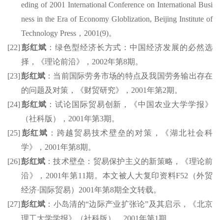
eding of 2001 International Conference on International Busi
ness in the Era of Economy
Globlization
, Beijing Institute of
Technology Press
，
2001(9)
。
[22]
彭红斌
：绿色型经济长方式：中国经济发展的必然选
择，《理论前沿》，
2002
年第
8
期。
[23]
彭红斌
：当前国际劳务市场的特点及我国劳务输出存在
的问题及对策，《财贸研究》，
2001
年第
2
期。
[24]
彭红斌
：试论国际贸易创新，《中国农业大学学报》
（社科版），
2001
年第
3
期。
[25]
彭红斌
：跨越贸易技术壁垒的对策，《湖北社会科
学》，
2001
年第
8
期。
[26]
彭红斌
：技术壁垒：贸易保护主义的新策略，《理论前
沿》，
2001
年第
11
期。本文被人大复印资料
F52
（外贸
经济
·
国际贸易）
2001
年第
8
期全文转载。
[27]
彭红斌
：
小岛清
的
“
边际产业扩张论
”
及其启示，《北京
理工大学学报》（社科版），
2001
年第
1
期。