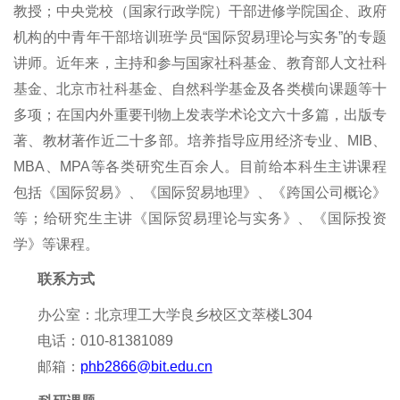
教授
；
中央党校（国家行政学院）干部进修学院国企、政府
机构的中青年干部培训班学员“国际贸易理论与实务”的专题
讲
师
。
近年来，主持
和参与
国家社科基金、教育部人文社科
基金、北京市社科基金
、
自然科学基金
及
各类横向课题等
十
多项；在国内外重要刊物上发表学术论文
六十
多篇，出版专
著、教材著作近
二十多
部。培养指导应用经济专业、MIB、
MBA、MPA等各类研究生
百余
人。目前给本科生主讲课程
包括《国际贸易》、《国际贸易地理》、《跨国公司概论》
等；给研究生主讲《国际贸易理论与实务》、《国际投资
学》等课程
。
联系方式
办公室
：
北京理工大学良乡校区
文萃楼L
304
电话：
010-
81381089
邮箱：
phb2866
@bit.edu.cn