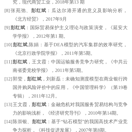
究，现代商贸工业，
2018
年第
13
期
[8]
张苑弛、
彭红斌
：瓜达尔港开通的意义及影响分析，
《北方经贸》，
2017
年
9
月
[9]
彭红斌
：国际贸易保护主义理论与政策演变，《延安大
学学报》，
2012
年第
1
期。
[10]
彭红斌
,
陈娟：基于
DEA
模型的汽车集群的效率研究，
《北京行政学院学报》，
2011
年第
5
期。
[11]
彭红斌
，王文霞：中国运输服务竞争力研究，《中共云
南省委党校学报》，
2011
年第
5
期。
[12]
郭莹，
彭红斌
，刘新磊：未确知测度模型在商业银行跨
国并购风险评价中的应用，《中国管理科学》（第
19
卷
专辑），
2011
年
12
月。
[13]
王文霞，
彭红斌
：金融危机对我国服务贸易结构与竞争
力的影响浅析，《经济研究导刊》，
2010
年第
14
期。
[14]
陈崇银、
彭红斌
：基于
“
钻石模型
”
的我国高技术产业竞
争力探析，《科技促进发展》，
2007
年第
8
期。