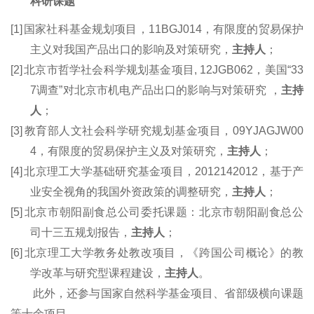
科研课题
[1]
国家社科基金规划项目，11BGJ014，有限度的贸易保护
主义对我国产品出口的影响及对策研究，
主持人
；
[2]
北京市哲学社会科学规划基金项目,
12JGB062
，美国“33
7调查”对北京市机电产品出口的影响与对策研究 ，
主持
人
；
[3]
教育部人文社会科学研究规划基金项目，09YJAGJW00
4，有限度的贸易保护主义及对策研究，
主持人
；
[4]
北京理工大学基础研究基金项目，2012142012，基于产
业安全视角的我国外资政策的调整研究，
主持人
；
[5]
北京市朝阳副食总公司委托课题：北京市朝阳副食总公
司十三五规划报告
，
主持人
；
[6]
北京理工大学教务处教改项目，《跨国公司概论》的教
学改革与研究型课程建设，
主持人
。
此外，还
参与国家自然科学基金项目、省部级横向课题
等十余项目。