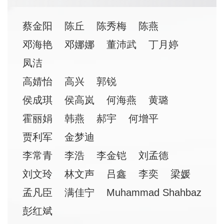
蔡金阳
陈丘
陈秀梅
陈燕
邓海艳
邓娜娜
董沛武
丁月婷
凤洁
高婧怡
高兴
郭锐
侯成琪
侯高岚
何海燕
黄璐
霍丽娟
韩燕
郝宇
何增平
贾利军
金梦迪
李常青
李浩
李金铠
刘孟德
刘文玲
林文声
吕鑫
李奕
梁媛
孟凡臣
满佳宁
Muhammad Shahbaz
彭红斌