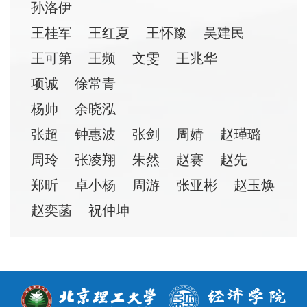
孙洛伊
王桂军
王红夏
王怀豫
吴建民
王可第
王频
文雯
王兆华
项诚
徐常青
杨帅
余晓泓
张超
钟惠波
张剑
周婧
赵瑾璐
周玲
张凌翔
朱然
赵赛
赵先
郑昕
卓小杨
周游
张亚彬
赵玉焕
赵奕菡
祝仲坤