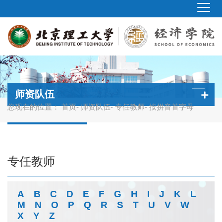
师资队伍
您现在的位置：
首页
-
师资队伍
-
专任教师
- 按拼音首字母
专任教师
A
B
C
D
E
F
G
H
I
J
K
L
M
N
O
P
Q
R
S
T
U
V
W
X
Y
Z