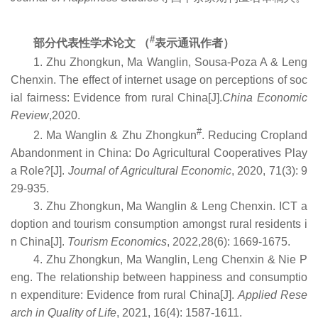
#
部分代表性
学术论文
（
表示通讯作者
）
1. Zhu Zhongkun, Ma Wanglin, Sousa-Poza A & Leng
Chenxin. The effect of internet usage on perceptions of soc
ial fairness: Evidence from rural China[J].
China Economic
Review
,2020.
#
2. Ma Wanglin & Zhu Zhongkun
. Reducing Cropland
Abandonment in China: Do Agricultural Cooperatives Play
a Role?[J].
Journal of Agricultural Economic
, 2020, 71(3): 9
29-935.
3. Zhu Zhongkun, Ma Wanglin & Leng Chenxin. ICT a
doption and tourism consumption amongst rural residents i
n China[J].
Tourism E
co
nomics
, 2022,28(6): 1669-1675.
4. Zhu Zhongkun, Ma Wanglin, Leng Chenxin & Nie P
eng. The relationship between happiness and consumptio
n expenditure: Evidence from rural China[J].
Applied Rese
arch in Quality of Life
, 2021, 16(4): 1587-1611.