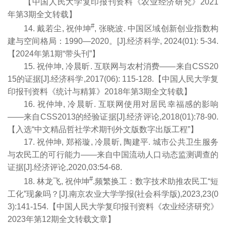
【中国人民大学复印报刊资料《农业经济研究》2021
年第3期全文转载】
#
14. 戴若尘, 祝仲坤
, 张晓波. 中国区域创新创业指数构
建与空间格局：1990—2020。[J].经济科学, 2024(01): 5-34.
【2024年第1期“带头刊”】
15. 祝仲坤, 冷晨昕. 互联网与农村消费——来自CSS20
15的证据[J].经济科学,2017(06): 115-128.【中国人民大学复
印报刊资料《统计与精算》2018年第3期全文转载】
16. 祝仲坤, 冷晨昕. 互联网使用对居民幸福感的影响
——来自CSS2013的经验证据[J].经济评论,2018(01):78-90.
【入选“中文精品哲社学术期刊外文版数字出版工程”】
17. 祝仲坤, 郑裕璇, 冷晨昕, 陶建平. 城市公共卫生服务
与农民工的可行能力——来自中国流动人口动态监测调查的
证据[J].经济评论,2020,03:54-68.
#
18. 林龙飞, 祝仲坤
.频繁换工：数字技术助推农民工“短
工化”现象吗？[J].南京农业大学学报(社会科学版),2023,23(0
3):141-154.【中国人民大学复印报刊资料《农业经济研究》
2023年第12期全文转载文章】