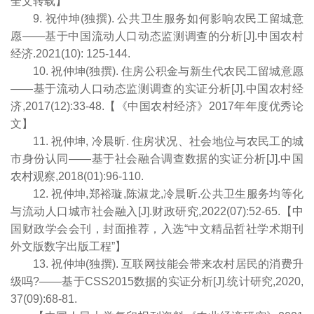
全文转载】
9. 祝仲坤(独撰). 公共卫生服务如何影响农民工留城意
愿——基于中国流动人口动态监测调查的分析[J].中国农村
经济.2021(10): 125-144.
10. 祝仲坤(独撰). 住房公积金与新生代农民工留城意愿
——基于流动人口动态监测调查的实证分析[J].中国农村经
济,2017(12):33-48.【《中国农村经济》2017年年度优秀论
文】
11. 祝仲坤, 冷晨昕. 住房状况、社会地位与农民工的城
市身份认同——基于社会融合调查数据的实证分析[J].中国
农村观察,2018(01):96-110.
12. 祝仲坤,郑裕璇,陈淑龙,冷晨昕.公共卫生服务均等化
与流动人口城市社会融入[J].财政研究,2022(07):52-65.【中
国财政学会会刊，封面推荐，入选“中文精品哲社学术期刊
外文版数字出版工程”】
13. 祝仲坤(独撰). 互联网技能会带来农村居民的消费升
级吗?——基于CSS2015数据的实证分析[J].统计研究,2020,
37(09):68-81.