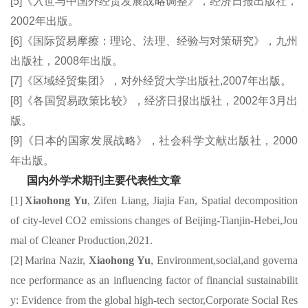
[5]《入世与中国外经贸发展战略调整》，经济日报出版社，
2002年出版。
[6]《国际贸易摩擦：理论、法理、经验与对策研究》，九州
出版社，2008年出
版。
[7]《区域经贸集团》，对外经贸大学出版社,2007年出版。
[8]《各国贸易政策比较》，经济日报出版社，2002年3月出
版。
[9]《日本的国家发展战略》，社会科学文献出版社，2000
年出版。
国内外学术期刊主要代表性文章
[1]
Xiaohong Y
u
,
Zifen
Liang,
Jiajia
Fan,
Spatial decomposition
of city-level CO2 emissions changes of Beijing-Tianjin-
Hebei,Jou
rnal
of Cleaner Production,2021.
[2]
Marina Nazir,
Xiaohong Yu
,
Environment,social
,and
governa
nce performance as an influencing factor of financial sustainabilit
y: Evidence from the global high-tech
sector,Corporate
Social
Res