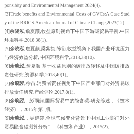
ponsibity
and Environmental Managenent.2024(4).
[3]
Trade benefits and Environmental Costs of
GVCs:A
Case Stud
y of the
BRICS.American
Journal of Climate Change,2023(12)
[4]
余晓泓
,
詹夏颜
,
收益原则视角下中国下游
碳贸易
平衡
,
中国
环境科学
,2018,38(1)
。
[5]
余晓泓
,
詹夏颜
,
梁紫
氛
,
陈衍
,
收益视角下我国产业环境压力
与经济效益分析
,
中国环境科学
,2018,38(10).
[6]
余晓泓
,
詹夏颜
,
基于收益原则的碳排放转移及中国碳排放
责任研究
,
资源科学
,2018,40(1)
。
[7]
余晓泓
,
徐苗
,
消费者责任视角下中国产业部门对外贸易碳
排放责任研究
,
产经评论
,2017,8(1)
。
[8]
余晓泓
，彭雨舸
,
国际贸易中的隐含碳
-
研究综述，《技术
经济》，
2015
年第
1
期。
[9]
余晓泓
，吴婷婷
,
全球气候变化背景下中国工业部门对外
贸易隐含碳测算分析
”
，《科技和产业》，
2015(2)
。