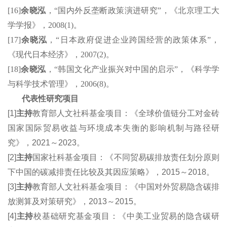
[16]
余晓泓
，
“
国内外反垄断政策演进研究
”
，《北京理工大
学学报》，
2008(1)
。
[17]
余晓泓
，
“
日本政府促进企业跨国经营的政策体系
”
，
《现代日本经济》，
2007(2)
。
[18]
余晓泓
，
“
韩国文化产业振兴对中国的启示
”
，《科学学
与科学技术管理》，
2006(8)
。
代表性研究
项目
[1]
主持
教育部人文社科基金项目：《
全球价值链分工对金砖
国家国际贸易收益与环境成本失衡的影响机制与路径研
究
》，20
2
1～20
23
。
[2]
主持
国家社科基金项目：《不同贸易碳排放责任划分原则
下中国的碳减排责任比较及其因应策略》
，
2015～2018。
[3]
主持
教育部人文社科基金项目：《中国对外贸易隐含碳排
放测算及对策研究》，2013～2015。
[4]
主持
校基础
研究基金项目：《中美工业贸易的隐含碳研