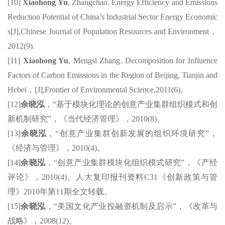
[10]
Xiaohong Yu
,
Zhangchao
. Energy Efficiency and Emissions
Reduction Potential of China
’
s Industrial Sector Energy Economic
s[J],Chinese Journal of Population Resources and Environment
，
2012(9).
[11]
Xiaohong Yu
,
Mengsi
Zhang. Decomposition for Influence
Factors of Carbon Emissions in the Region of Beijing, Tianjin and
Hebei
，
[J],Frontier of Environmental Science,2011(6).
[12]
余晓泓
，
“
基于模块化理论的创意产业集群组织模式和创
新机制研究
”
，《当代经济管理》，
2010(8)
。
[13]
余晓泓
，
“
创意产业集群创新发展的组织环境研究
”
，
《经济与管理》，
2010(4)
。
[14]
余晓泓
，
“
创意产业集群模块化组织模式研究
”
，《产经
评论》，
2010(4)
。人大复印报刊资料
C31
《创新政策与管
理》
2010
年第
11
期全文转载。
[15]
余晓泓
，
“
美国文化产业投融资机制及启示
”
，《改革与
战略》，
2008(12)
。