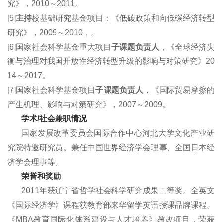
究》，2010～2011。
[5]
主持
校基础
研究基金项目：《低碳政策和向低碳经济转型
研究》，2009～2010，。
[6]国家社会科学基金
重大项目
子课题负责人
，
《全球经济失
衡与治理对我国开放性经济转型升级的影响与对策研究》
20
1
4
～201
7。
[7]国家社会科学基金
项目
子课题负责人
，《国际贸易摩擦的
产生机理、影响与对策研究》，2007～2009。
学术/社会兼职情况
国家发展改革委员会国际合作中心河北大学文化产业研
究院特邀研究员。兼任中国世界经济学会理事、全国日本经
济学会理事等。
荣誉和奖励
2011年获辽宁省哲学社会科学研究成果二等奖。
全英文
《国际经济学》
课程获
教育部来华留学英语授课品牌课程。
《MBA教育国际化体系建设与人才培养》教改项目，荣获