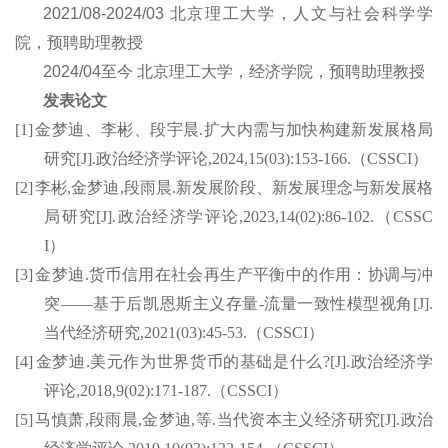
2021/08-2024/03 北京理工大学，
人文与社会科学学
院
，预聘助理教授
2024/04
至今
北京理工大学，
经济学院
，预聘助理教授
发表论文
[1]
金梦迪、李彬、段宇晨
.
扩大内需与加快构建新发展格局
研究
[J].
政治经济学评论
,2024,15(03):153-166.
（
CSSCI
）
[2]
李彬
,
金梦迪
,
段雨晨
.
新发展阶段、新发展理念与新发展格
局研究
[J].
政治经济学评论
,2023,14(02):86-102.
（
CSSC
I
）
[3]
金梦迪
.
货币信用在社会再生产平衡中的作用：协调与冲
突
——
基于后凯恩斯主义存量
-
流量一致性模型视角
[J].
当代经济研究
,2021(03):45-53.
（
CSSCI
）
[4]
金梦迪
.
美元作为世界货币的基础是什么
?[J].
政治经济学
评论
,2018,9(02):171-187.
（
CSSCI
）
[5]
马慎萧
,
段雨晨
,
金梦迪
,
等
.
当代资本主义经济研究
[J].
政治