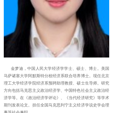
金梦迪
，
中国人民大学经济学学士
、
硕士
、
博士
。
美国
马萨诸塞大学阿默斯特分校经济系联合培养博士。现任北京
理工大学经济学院经济系预聘助理教授
、
硕士生导师
。
研究
方向包括马克思主义政治经济学
、
中国特色社会主义政治经
济学等。在
《
政治经济学评论
》、《
当代经济研究
》
等学术
期刊发表论文
。
担任全国马克思列宁主义经济学说史学会理
事等社会兼职。