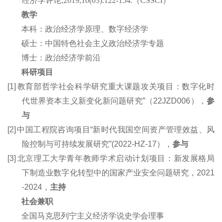
经济学评论
,2019,10(03):122-154.
（
CSSCI
）
教学
本科：
政治经济学原理
、
数字经济学
硕士：
中国特色社会主义政治经济学专题
博士
：
政治经济学前沿
科研项目
[1]
教育部哲学社会科学研究重大课题攻关项目：数字化时
代世界资本主义新变化新问题研究
”
（
22JZD006），
参
与
[2]
中国工程院咨询项目“新时代我国空间资产管理效益、风
险控制与可持续发展研究”(2022-HZ-17），
参与
[3]
北京理工大学青年教师学术启动计划项目：新发展格局
下制造业
数字
化转型中的国家产业安全问题研究，2
021
-
2024
，
主持
社会兼职
全国马克思列宁主义经济学说史学会理事