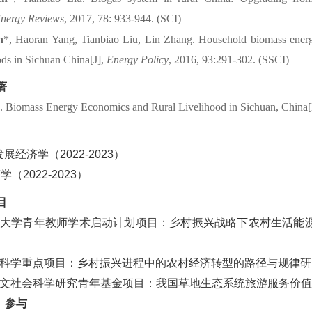
nergy
Reviews
, 2017, 78: 933-944. (SCI)
n
*, Haoran Yang,
Tianbiao
Liu, Lin Zhang. Household biomass energ
oods in Sichuan China[J],
Energy
Policy
, 2016, 93:291-302. (SSCI)
著
. Biomass Energy Economics and Rural Livelihood in Sichuan, China
发展经济学
（2
02
2
-
2023
）
学（2
022-2023
）
目
大学青年教师学术启动计划项目：
乡村振兴战略下农村生活能
然科学
重点
项目：
乡村振兴进程中的农村经济转型的路径与规律研
文社会科学研究青年基金
项
目
：
我国草地生态系统旅游服务价
，
参与