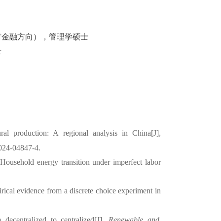
村金融方向）
，
管理学硕士
士
ral production: A regional analysis in China[J
]
,
-024-04847-4.
Household energy transition under imperfect labor
rical
evidence from a discrete choice experiment in
decentralized to centralized[J],
Renewable
and