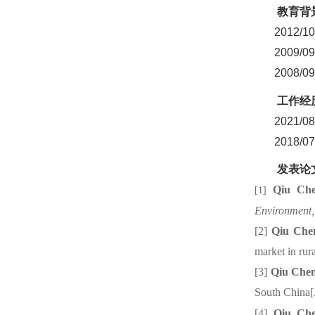
教育背
201
2
/
10
20
09
/0
2008/0
工作经
202
1
/
2018/07
发表论
Qiu
Ch
[
1]
E
nv
ironment,
[2]
Qiu
Che
market in rur
[
3]
Qiu
Che
South China[
[4]
Qiu
Ch