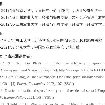
景
-201
7
/0
5
波恩大学
，
发展研究中心（Z
EF
）
，
农业经济学
博
士
9-201
2
/06
四川农业大学
，
经济与管理学院，农业经济管理（农
9-2012/06
四川农业
大学，
经济与管理
学院，
经济学
，
经济
学学
历
08至今 北京理工大学，经济学院，特别副研究员
、
预聘助理教授
-202
1
/07
北京
大
学，
中国农业政策中心
，
博士后
文
（*表示通讯作者）
en
*,
Xingzhuo
Liu. Plastic film mulch use efficiency in agricultu
Development
and
Sustainability
, 2024, http://doi.org/10.1007/s10668
n*
,
Jikun
Huang, Alisher
Mirzabaev
. Does fuel price subsidy work? 
al China[J],
Energy
Economics
, 2022, 107. (SSCI)
n
*. District or distributed space heating in rural residential sector? Empi
J],
Energy
Policy
, 2021, 148. (SSCI)
en
*,
Tianbiao
Liu. Biogas system in rural China: Upgrading from 