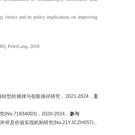
y choice and its
policy implications on improving
[M],
PeterLang
,
2018
源转型的规律与创新路径研究
，2
02
1
-
202
4
，
主
究(N
o
.71934003
)
，20
20
-202
4
，
参与
值评价及价值实现机制研究
(No.
21YJCZH
0
57
)，