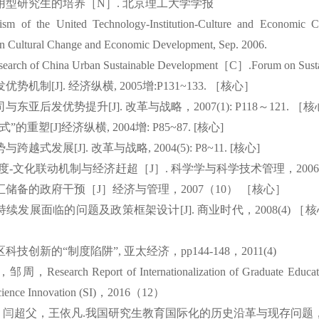
用型研究生的培养［
N
］
.
北京理工大学学报
ism of the United Technology-Institution-Culture and Economic 
n Cultural Change and Economic Development, Sep. 2006.
esearch of China Urban Sustainable Development
［
C
］
.Forum on
Sust
发优势机制
[J].
经济纵横
, 2005
增
:P131~133.
［核心］
司与东亚后发优势提升
[J].
改革与战略，
2007(1): P118
～
121.
［核
式
”
的重塑
[J]
经济纵横
, 2004
增
: P85~87.
[
核心
]
势与跨越式发展
[J].
改革与战略
, 2004(5): P8~11.
[
核心
]
度
-
文化联动机制与经济赶超［
J
］
.
科学学与科学技术管理，
2006
汇储备的政府干预［
J
］经济与管理，
2007
（
10
）
［核心］
持续发展面临的问题及政策框架设计
[J].
商业时代，
2008(4)
［核
区科技创新的
“
制度陷阱
”,
亚太经济，
pp144-148
，
2011(4)
，邹周，
Research Report of Internationalization of Graduate Educ
ience Innovation (SI)
，
2016
（
12
）
，闫超父，
王依凡
.
我国研究生教育国际化的历史沿革与现存问题