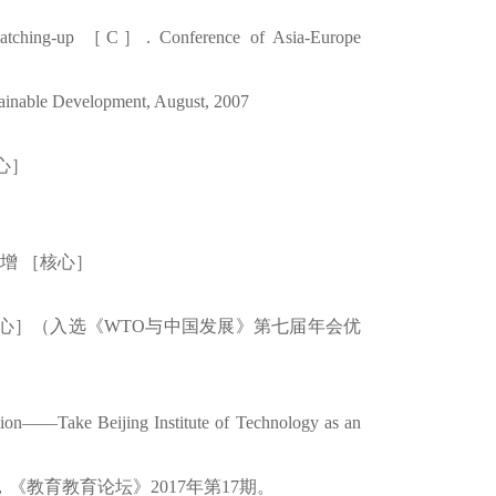
Catching-up
［
C
］
. Conference of Asia-Europe
ainable
Development,
August
, 2007
心］
增
［核心］
心］（入选《
WTO
与中国发展》第七届年会优
ation——Take Beijing Institute of Technology as an
，《教育教育论坛》
2017
年第
17
期。