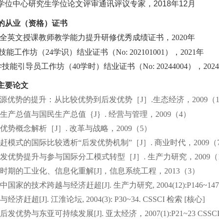
学位中心研究生学位论文评审通讯评议专家，2018年12月
的从业（资格）证书
全英文授课教师教学能力提升研修优秀成绩证书，
2020
年
技能工作坊（
2
4
学识）结业证书
（
No
: 202101001
），
2021
年
学技能引导员工作坊（
4
0
学时）结业证书（
N
o: 20244004
），
2
024
主要论文
源优势的提升：从比较优势到后发优势［
J
］
.
生态经济，
2009
（
生产总值与国民生产总值｛
J
｝
.
经营与管理，
2009
（
4
）
优势概念解析［
J
］
.
改革与战略，
2009
（
5
）
赶模式的国际比较透析
“
后发优势机制
”
［
J
］
.
商业时代，
2009
（
发优势提升与参与国际分工模式转型［
J
］
.
生产力研究，
2009
（
时期的工业化、
信息化重解
[J]
，信息系统工程，
2013
（
3
）
中国家的技术跨越与经济赶超
[J].
生产力研究
, 2004(12):P146~147
与经济赶超
[J].
江淮论坛
, 2004(3): P30~34. CSSCI
检索
[
核心
]
后发优势与东亚可持续发展
[J].
亚太经济，
2007(1):P21~23
CSSC