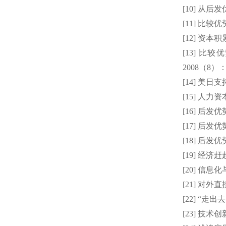
[10]
从后发
[11]
比较优
[12]
资本积
[13]
比较优
2008
（
8
）
[14]
美日支
[15]
人力资
[16]
后发优
[17]
后发优
[18]
后发优
[19]
经济赶
[20]
信息化
[21]
对外直
[22] “
走出去
[23]
技术创