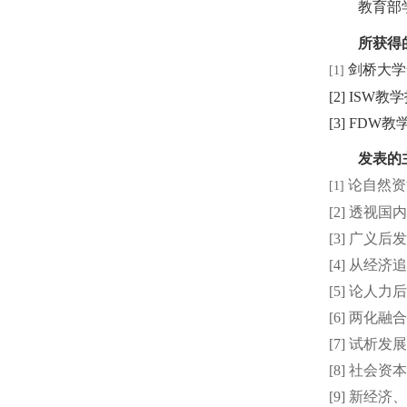
教育部
所获得
剑桥大学
[
1]
[
2
] ISW
教学
[
3] FDW
教
发表的
论自然资
[
1]
[2]
透视国内
[3]
广义后发
[4]
从经济追
[5]
论人力后
[6]
两化融合
[7]
试析发展
[8]
社会资本
[9]
新经济、