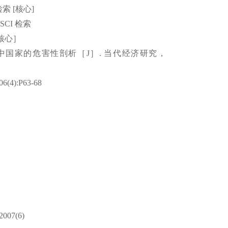
检索
[
核心
]
SCI
检索
核心］
中国家的危害性剖析［
J
］
.
当代经济研究，
006(4):P63-68
 2007(6)