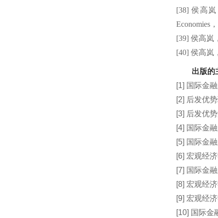
[38]
侯高岚
Economies
，
[39]
侯高岚
[40]
侯高岚
出版的
[
1]
国际金融[
[2]
后发优势
[3]
后发优势
[4]
国际金融
[
5]
国际金融
[6]
宏观经济
[
7
]
国际金融
[8]
宏观经济
[
9
]
宏观经济
[10] 国际