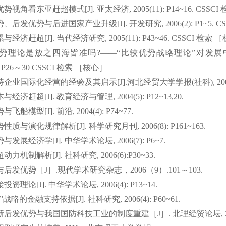
优势视角看东亚赶超模式
[J].
亚太经济
, 2005(11): P14~16. CSSCI
势、后发优势与后进国家产业升级
[J].
开发研究
, 2006(2): P1~5.
CS
累与经济赶超
[J].
当代经济研究
, 2005(11): P43~46. CSSCI
检索
［
势理论是放之四海皆准吗
?——“
比较优势战略理论
”
对发展
：
P26
～
30
CSSCI
检索
［核心］
持企业国际化经营的经验及其启示
[J].
河北经贸大学学报
(
社科
), 2
本与经济赶超
[J].
教育经济与管理
, 2004(5): P12~13,20.
势与飞船模型
[J].
前沿
, 2004(4): P74~77.
势性质与演化规律解析
[J].
科学研究月刊
, 2006(8): P161~163.
势与发展经济学
[J].
中华学术论坛
, 2006(7): P6~7.
超动力机制解析
[J].
社科研究
, 2006(6):P30~33.
与后发优势［
J
］
.
现代学术研究杂志，
2006
（
9
）
.101
～
103.
接投资理论
[J].
中华学术论坛
, 2006(4): P13~14.
”
战略的金融支持依据
[J].
社科研究
, 2006(4): P60~61.
新后发优势与我国国防科技工业的制度重建［
J
］
.
北理经贸
论坛
,