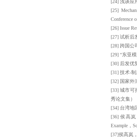
[24]
浅谈应
[25] Mechan
Conference o
[26] Issue R
[27]
试析后
[28]
跨国公
[29] “
东亚模
[30]
后发优
[31]
技术
-
制
[32]
国家外
[33]
城市可
秀论文集）
[34]
台湾地
[36]
侯高岚
Example
，
Sc
[37]
侯高岚