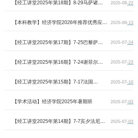
【经工讲堂2025年第18期】8-29马萨诸塞
2025-08-22
大学SanjayK.Nawalkha教授:Multiverse
Equivalent Expectation Measures for
Computing Moments of Contingent Claim
【本科教学】经济学院2026年推荐优秀应届
2025-08-13
Returns
本科毕业生免试攻读研究生工作课程认定及
成绩计算细则
【经工讲堂2025年第17期】7-25巴黎萨克
2025-07-24
雷大学曾志国教授:Don't be misled by what
you see: Reliability estimation and
maintenance optimization from
【经工讲堂2025年第16期】7-24谢菲尔德
2025-07-23
observational data using causal inference
大学王翊全副教授:Customizing Largc
LanguageModcls for Problcm solving tasks:
A Theory-Driven Design Scicnce Approach
【经工讲堂2025年第15期】7-17法国
2025-07-10
IESEG管理学院沈智扬副教授:Shadow
pricingof carbon emissionsfrom agriculture
using spatially adaptivereference sets
【学术活动】经济学院2025年暑期班
2025-07-03
【经工讲堂2025年第14期】7-7宾夕法尼亚
2025-07-03
州立大学樊琳琳副教授:Air Pollution and
Diet Quality:Evidence from Household